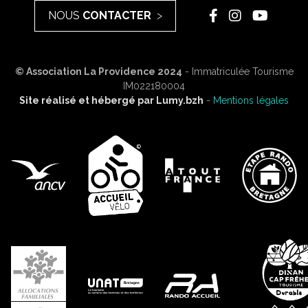
NOUS
CONTACTER
© Association La Providence 2024
- Immatriculée Tourisme
IM022180004
Site réalisé et hébergé par
Lumy.bzh
-
Mentions légales