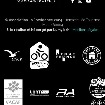
NOUS
CONTACTER
© Association La Providence 2024
- Immatriculée Tourisme
IM022180004
Site réalisé et hébergé par
Lumy.bzh
-
Mentions légales