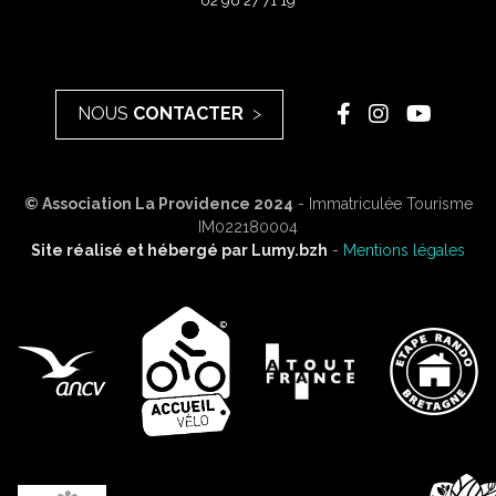
02 96 27 71 19
NOUS
CONTACTER
© Association La Providence 2024
- Immatriculée Tourisme
IM022180004
Site réalisé et hébergé par
Lumy.bzh
-
Mentions légales